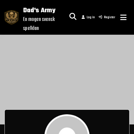
Skip
Dad's Army
to
Log in
Register
content
En mogen svensk
spelklan