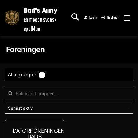
Skip
Dad's Army
to
Log in
Register
content
En mogen svensk
spelklan
Föreningen
Alla grupper
1
Sök
bland
grupper
…
Sortera
efter:
DATORFÖRENINGEN
DADS