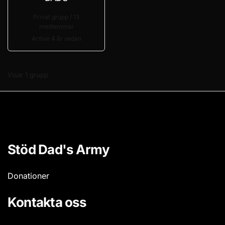
Privat grupp / 13
medlemmar
Active
4 år sedan
Visar 1 grupp
Stöd Dad's Army
Donationer
Kontakta oss