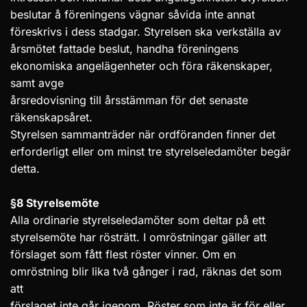
beslutar å föreningens vägnar såvida inte annat
föreskrivs i dess stadgar. Styrelsen ska verkställa av
årsmötet fattade beslut, handha föreningens
ekonomiska angelägenheter och föra räkenskaper,
samt avge
årsredovisning till årsstämman för det senaste
räkenskapsåret.
Styrelsen sammanträder när ordföranden finner det
erforderligt eller om minst tre styrelseledamöter begär
detta.
§8 Styrelsemöte
Alla ordinarie styrelseledamöter som deltar på ett
styrelsemöte har rösträtt. I omröstningar gäller att
förslaget som fått flest röster vinner. Om en
omröstning blir lika två gånger i rad, räknas det som
att
förslaget inte går igenom. Röster som inte är för eller