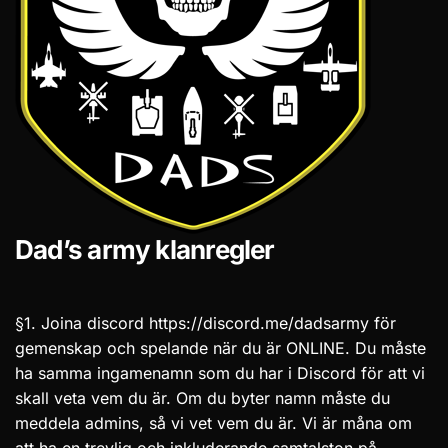
Dad’s army klanregler
§1. Joina discord https://discord.me/dadsarmy för
gemenskap och spelande när du är ONLINE. Du måste
ha samma ingamenamn som du har i Discord för att vi
skall veta vem du är. Om du byter namn måste du
meddela admins, så vi vet vem du är. Vi är måna om
att ha en trevlig och inkluderande samtalston på