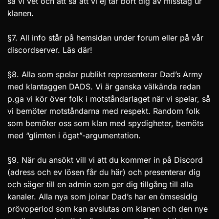
så vi vet och att så att vi ej tar bort dig av misstag ur
klanen.
§7. All info står på hemsidan under forum eller på vår
discordserver. Läs där!
§8. Alla som spelar publikt representerar Dad’s Army
med klantaggen DADS. Vi är ganska välkända redan
p.ga vi kör över folk i motståndarlaget när vi spelar, så
vi bemöter motståndarna med respekt. Random folk
som bemöter oss som klan med spydigheter, bemöts
med “glimten i ögat”-argumentation.
§9. När du ansökt vill vi att du kommer in på Discord
(adress och ev lösen får du här) och presenterar dig
och säger till en admin som ger dig tillgång till alla
kanaler. Alla nya som joinar Dad’s har en ömsesidig
prövoperiod som kan avslutas om klanen och den nye