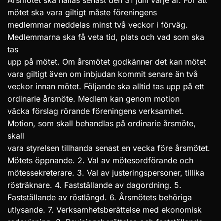
Årsmötet ska hållas senast den 31 juni varje år. För att
mötet ska vara giltigt måste föreningens
medlemmar meddelas minst två veckor i förväg.
Medlemmarna ska få veta tid, plats och vad som ska
tas
upp på mötet. Om årsmötet godkänner det kan mötet
vara giltigt även om inbjudan kommit senare än två
veckor innan mötet. Följande ska alltid tas upp på ett
ordinarie årsmöte. Medlem kan genom motion
väcka förslag rörande föreningens verksamhet.
Motion, som skall behandlas på ordinarie årsmöte,
skall
vara styrelsen tillhanda senast en vecka före årsmötet.
Mötets öppnande. 2. Val av mötesordförande och
mötessekreterare. 3. Val av justeringspersoner, tillika
rösträknare. 4. Fastställande av dagordning. 5.
Fastställande av röstlängd. 6. Årsmötets behöriga
utlysande. 7. Verksamhetsberättelse med ekonomisk