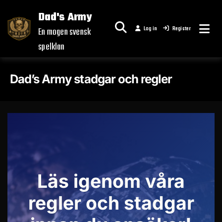
Skip
Dad's Army
to
Log in
Register
content
En mogen svensk
spelklan
Dad’s Army stadgar och regler
Läs igenom våra
regler och stadgar