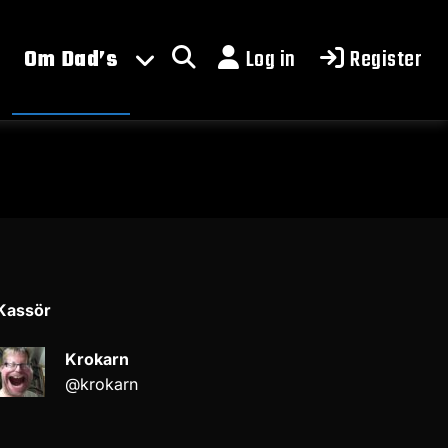
Om Dad’s
Log in
Register
Kassör
Krokarn
@krokarn