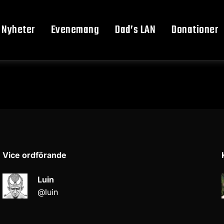
Nyheter
Evenemang
Dad’s LAN
Donationer
Vice ordförande
Luin
@luin