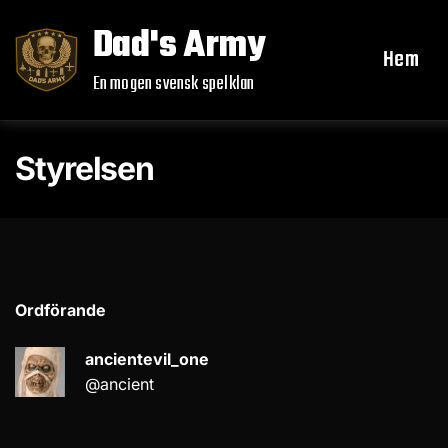
Skip
Dad's Army
to
Hem
content
En mogen svensk spelklan
Styrelsen
Ordförande
ancientevil_one
@ancient