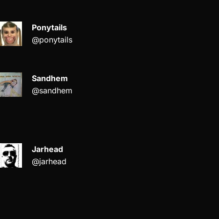
Ponytails
@ponytails
Sandhem
@sandhem
Jarhead
@jarhead