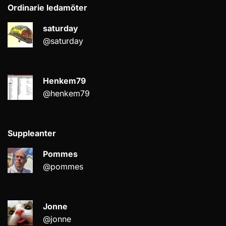
Ordinarie ledamöter
saturday
@saturday
Henkem79
@henkem79
Suppleanter
Pommes
@pommes
Jonne
@jonne