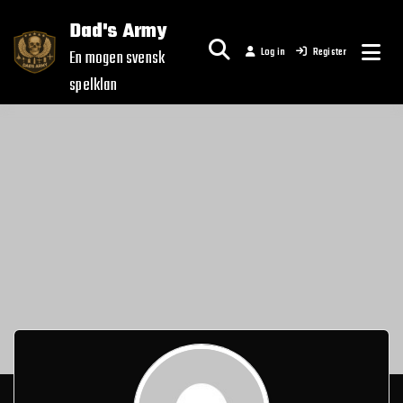
Skip
Dad's Army
to
Log in
Register
content
En mogen svensk
spelklan